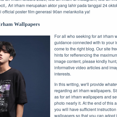
ecil,. Ari irham merupakan aktor yang lahir pada tanggal 24 okto
 official poster film generasi 90an melankolia ya!
 Irham Wallpapers
For all who seeking for ari irham
guidance connected with to your i
come to the right blog. Our site fr
hints for refferencing the maximu
image content, please kindly hunt
informative video articles and im
interests.
In this writing, we'll provide what
regarding ari irham wallpapers. S
as for ari irham wallpapers and se
photo nearly it. At the end of this 
you will have sufficient instruction 
wallpapers so that you can adopt i