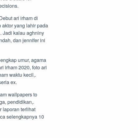
ecisions.
Debut ari irham di
 aktor yang lahir pada
a. Jadi kalau aghniny
dah, dan jennifer ini
, lengkap umur, agama
ri irham 2020, foto ari
rham waktu kecil,.
eria ex.
rham wallpapers to
ga, pendidikan,.
 laporan terlihat
aca selengkapnya 10