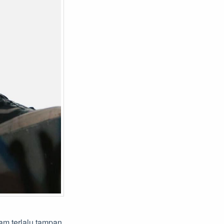
rham terlalu tampan,