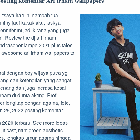
posting komentar Ari irham wallpapers
. “saya hari ini nambah tua
hniny jadi kakak aku, taskya
nnifer ini jadi kirana yang juga
i. Review the dj ari irham
and taschenlampe 2021 plus tales
of awesome ari irham wallpapers to
nal dengan boy wijaya putra yg
yang dan ketengilan yang sangat
senang dan juga merasa kesal
rham di dunia akting. Profil
ier lengkap dengan agama, foto,
ari 26, 2022 posting komentar
n 2020 terbaru. See more ideas
t cast, mint green aesthetic.
s, lengkap umur, agama hingga