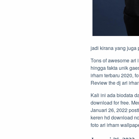
jadi kirana yang juga 
Tons of awesome ari 
hingga fakta unik gaes
irham terbaru 2020, fot
Review the dj ari irh
Kali ini ada biodata d
download for free. Mem
Januari 26, 2022 post
keren hd download no
foto ari irham wallpap