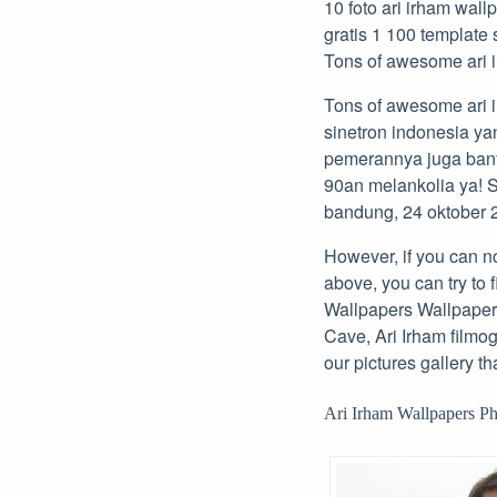
10 foto ari irham wal
gratis 1 100 template
Tons of awesome ari i
Tons of awesome ari i
sinetron indonesia ya
pemerannya juga banya
90an melankolia ya! S
bandung, 24 oktober 2
However, if you can no
above, you can try to 
Wallpapers Wallpaper
Cave, Ari Irham filmo
our pictures gallery th
Ari Irham Wallpapers Ph