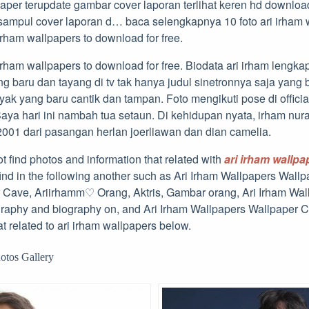
lpaper terupdate gambar cover laporan terlihat keren hd downl
 sampul cover laporan d… baca selengkapnya 10 foto ari irham 
rham wallpapers to download for free.
rham wallpapers to download for free. Biodata ari irham lengka
ng baru dan tayang di tv tak hanya judul sinetronnya saja yang
k yang baru cantik dan tampan. Foto mengikuti pose di official
aya hari ini nambah tua setaun. Di kehidupan nyata, irham nuran 
001 dari pasangan herlan joerliawan dan dian camelia.
t find photos and information that related with
ari irham wallpa
find in the following another such as Ari Irham Wallpapers Wall
 Cave, Ariirhamm♡ Orang, Aktris, Gambar orang, Ari Irham Wal
graphy and biography on, and Ari Irham Wallpapers Wallpaper 
at related to ari irham wallpapers below.
otos Gallery