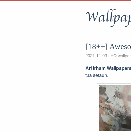
Wallpa
[18++] Aweso
2021-11-03
HQ wallpa
Ari Irham Wallpaper
tua setaun.