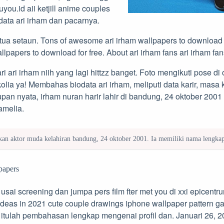
uyou.id aii ketjill anime couples
data ari irham dan pacarnya.
tua setaun. Tons of awesome ari irham wallpapers to download f
papers to download for free. About ari irham fans ari irham fan
ri ari irham niih yang lagi hittzz banget. Foto mengikuti pose di of
lia ya! Membahas biodata ari irham, meliputi data karir, masa k
upan nyata, irham nuran harir lahir di bandung, 24 oktober 2001
amelia.
an aktor muda kelahiran bandung, 24 oktober 2001. Ia memiliki nama lengkap
papers
 usai screening dan jumpa pers film fter met you di xxi epicentr
m ideas in 2021 cute couple drawings iphone wallpaper pattern g
 itulah pembahasan lengkap mengenai profil dan. Januari 26, 2