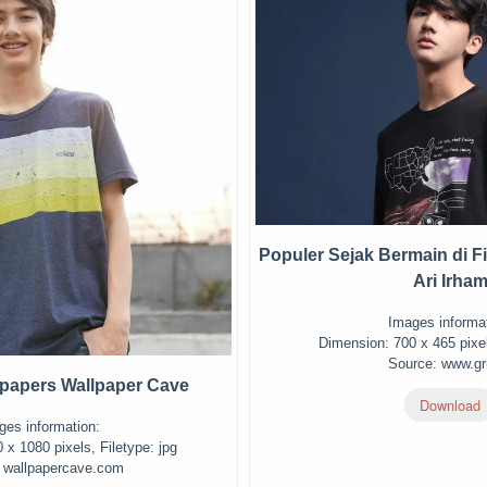
Populer Sejak Bermain di F
Ari Irha
Images informat
Dimension: 700 x 465 pixel
Source: www.gri
lpapers Wallpaper Cave
Download
ges information:
x 1080 pixels, Filetype: jpg
 wallpapercave.com