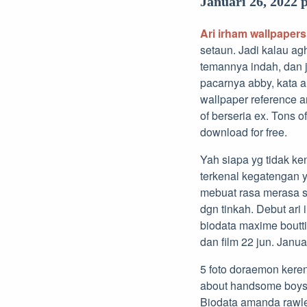
Januari 26, 2022 
Ari irham wallpapers
setaun. Jadi kalau ag
temannya indah, dan je
pacarnya abby, kata ar
wallpaper reference 
of berseria ex. Tons 
download for free.
Yah siapa yg tidak ke
terkenal kegatengan 
mebuat rasa merasa 
dgn tinkah. Debut ari i
biodata maxime boutt
dan film 22 jun. Janu
5 foto doraemon kere
about handsome boys, i
Biodata amanda rawle