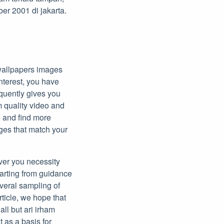
ber 2001 di jakarta.
 wallpapers images
nterest, you have
equently gives you
m quality video and
, and find more
ages that match your
ever you necessity
tarting from guidance
veral sampling of
article, we hope that
all but ari irham
t as a basis for