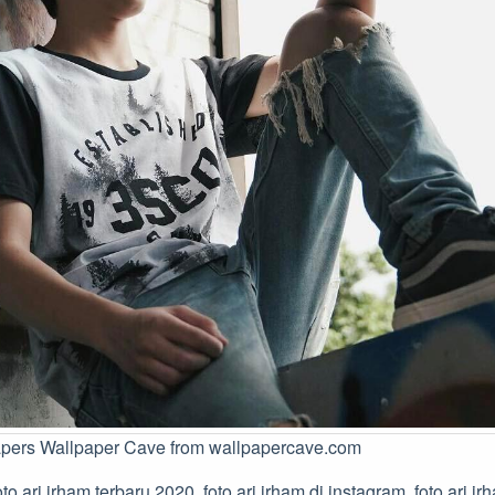
apers Wallpaper Cave from wallpapercave.com
to ari irham terbaru 2020, foto ari irham di instagram, foto ari i