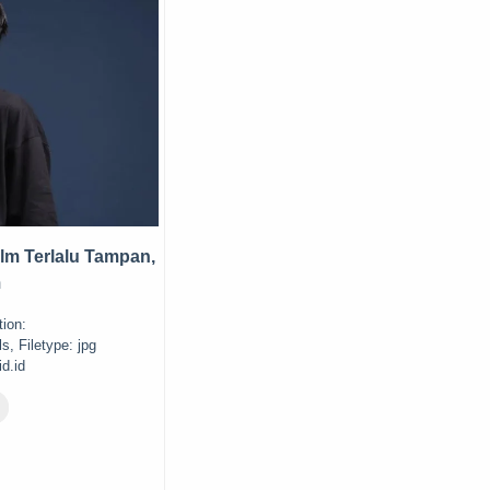
ilm Terlalu Tampan,
m
ion:
s, Filetype: jpg
d.id