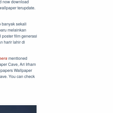
oad now download
wallpaper terupdate.
p banyak sekali
 baru melainkan
 poster film generasi
harir lahir di
pers
mentioned
paper Cave, Ari Irham
lpapers Wallpaper
Cave. You can check