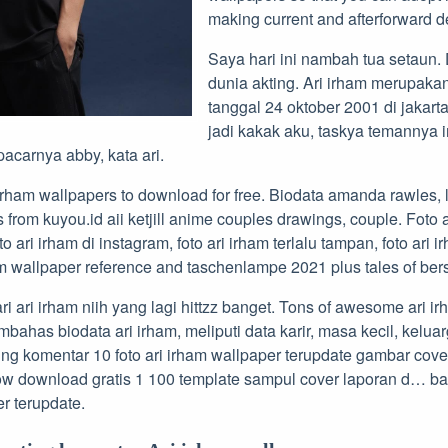
making current and afterforward d
Saya hari ini nambah tua setaun. 
dunia akting. Ari irham merupakan
tanggal 24 oktober 2001 di jakart
jadi kakak aku, taskya temannya in
pacarnya abby, kata ari.
irham wallpapers to download for free. Biodata amanda rawles
 from kuyou.id aii ketjill anime couples drawings, couple. Foto a
o ari irham di instagram, foto ari irham terlalu tampan, foto ari i
am wallpaper reference and taschenlampe 2021 plus tales of bers
ari ari irham niih yang lagi hittzz banget. Tons of awesome ari i
bahas biodata ari irham, meliputi data karir, masa kecil, keluar
ing komentar 10 foto ari irham wallpaper terupdate gambar cover
w download gratis 1 100 template sampul cover laporan d… b
er terupdate.