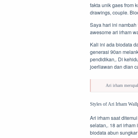
fakta unik gaes from k
drawings, couple. Bio
Saya hari ini nambah 
awesome ari irham wall
Kali ini ada biodata da
generasi 90an melanko
pendidikan,. Di kehid
joerliawan dan dian c
Ari irham merupak
Styles of Ari Irham Wall
Ari irham saat ditemui
selatan,. 18 ari irha
biodata abun sungkar